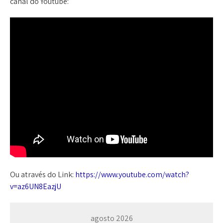
canal do Youtube:
Ou através do Link:
https://www.youtube.com/watch?
v=az6UN8EazjU
agosto 2026