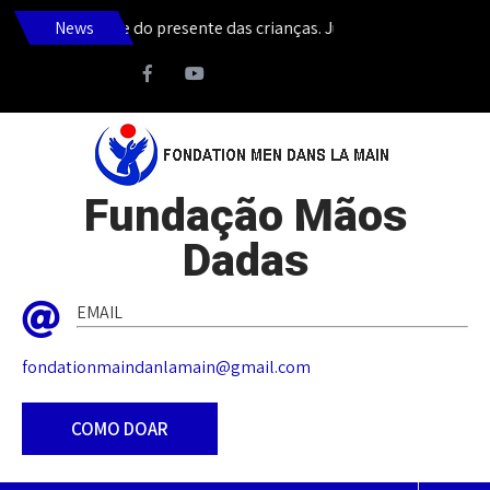
o Haiti depende do presente das crianças. Junte-se a nós nesta nob
News
Fundação Mãos
Dadas
EMAIL
fondationmaindanlamain@gmail.com
COMO DOAR